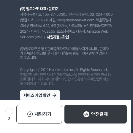
(주) 헬로마켓
대표 : 윤효준
사업자등록번호: 105-87-56305
안전결제 문의: 02-324-4090
(평일 10시~16시)
이메일: help@hellomarket.com
서울특별시
강남구 영동대로 424, 4층 (대치동, 사조빌딩)
통신판매업신고번호:
2024-서울강남-02255
호스팅서비스 제공자: Amazon Web
Services (AWS)
사업자정보확인
(주)헬로마켓은 통신판매중개자로서 거래당사자가 아니며, 판매자
가 등록한 상품정보 및 거래에 대해 (주)헬로마켓은 일체 책임을 지
지 않습니다.
Copyright ⓒ 2011 HelloMarket Inc. All Rights Reserved.
기업은행 구매 안전 서비스 (채무지급보증) 안전거래를 위해 현금 등
으로 결제 시, 저희 사이트에서 가입한 기업은행의 구매안전서비스
를 이용하실 수 있습니다.
채팅하기
안전결제
2