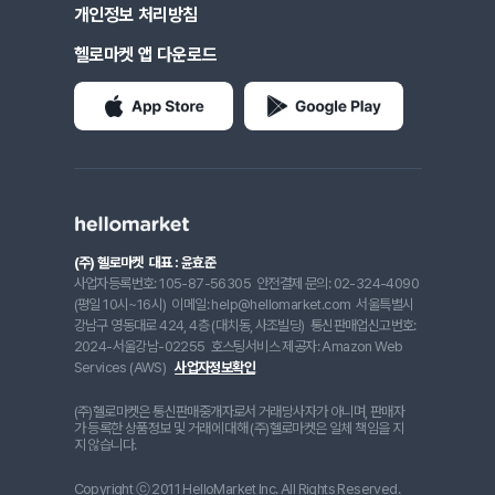
개인정보 처리방침
헬로마켓 앱 다운로드
(주) 헬로마켓
대표 : 윤효준
사업자등록번호: 105-87-56305
안전결제 문의: 02-324-4090
(평일 10시~16시)
이메일: help@hellomarket.com
서울특별시
강남구 영동대로 424, 4층 (대치동, 사조빌딩)
통신판매업신고번호:
2024-서울강남-02255
호스팅서비스 제공자: Amazon Web
Services (AWS)
사업자정보확인
(주)헬로마켓은 통신판매중개자로서 거래당사자가 아니며, 판매자
가 등록한 상품정보 및 거래에 대해 (주)헬로마켓은 일체 책임을 지
지 않습니다.
Copyright ⓒ 2011 HelloMarket Inc. All Rights Reserved.