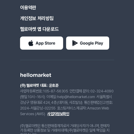
이용약관
개인정보 처리방침
헬로마켓 앱 다운로드
(주) 헬로마켓
대표 : 윤효준
사업자등록번호: 105-87-56305
안전결제 문의: 02-324-4090
(평일 10시~16시)
이메일: help@hellomarket.com
서울특별시
강남구 영동대로 424, 4층 (대치동, 사조빌딩)
통신판매업신고번호:
2024-서울강남-02255
호스팅서비스 제공자: Amazon Web
Services (AWS)
사업자정보확인
(주)헬로마켓은 통신판매중개자로서 거래당사자가 아니며, 판매자
가 등록한 상품정보 및 거래에 대해 (주)헬로마켓은 일체 책임을 지