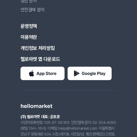
일반 문의
안전결제 문의
운영정책
이용약관
개인정보 처리방침
헬로마켓 앱 다운로드
(주) 헬로마켓
대표 : 윤효준
사업자등록번호: 105-87-56305
안전결제 문의: 02-324-4090
(평일 10시~16시)
이메일: help@hellomarket.com
서울특별시
강남구 영동대로 424, 4층 (대치동, 사조빌딩)
통신판매업신고번호: