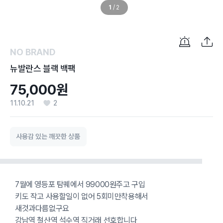
1
/
2
NO BRAND
뉴발란스 블랙 백팩
75,000원
11.10.21
2
사용감 있는 깨끗한 상품
7월에 영등포 탐퀘에서 99000원주고 구입
키도 작고 사용할일이 없어 5회미만착용해서
새것과다름없구요
강남역 철산역 석수역 직거래 선호합니다