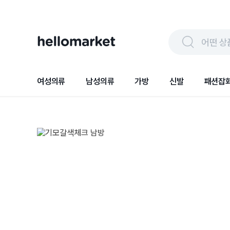
어떤 상
여성의류
남성의류
가방
신발
패션잡