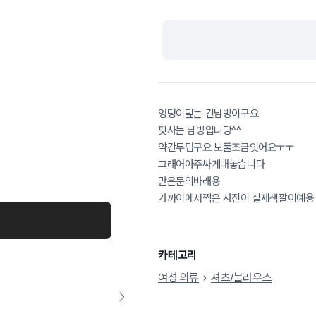
엉덩이덮는 긴남방이구요
핏사는 남방입니당^^
약간두텁구요 보풀조금잇어요ㅜㅜ
그래어아주싸게내놓습니다
만은문의바래용
가까이에서찍은 사진이 실제색깔이예용
카테고리
여성 의류
셔츠/블라우스