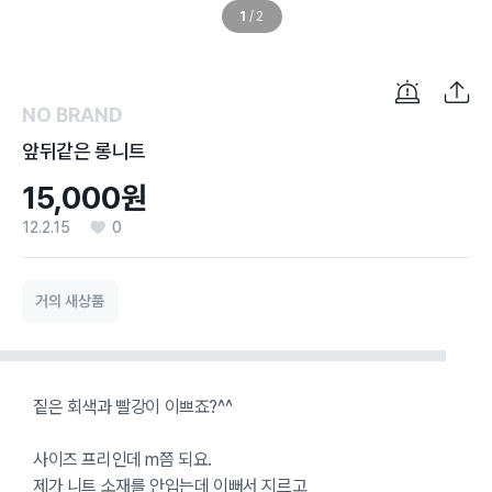
1
/
2
NO BRAND
앞뒤같은 롱니트
15,000원
12.2.15
0
거의 새상품
짙은 회색과 빨강이 이쁘죠?^^
사이즈 프리인데 m쯤 되요.
제가 니트 소재를 안입는데 이뻐서 지르고