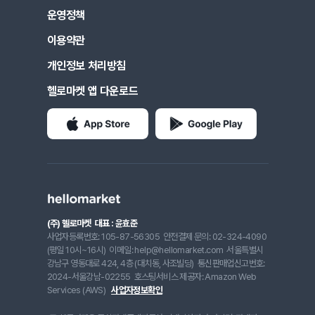
운영정책
이용약관
개인정보 처리방침
헬로마켓 앱 다운로드
(주) 헬로마켓
대표 : 윤효준
사업자등록번호: 105-87-56305
안전결제 문의: 02-324-4090
(평일 10시~16시)
이메일: help@hellomarket.com
서울특별시
강남구 영동대로 424, 4층 (대치동, 사조빌딩)
통신판매업신고번호:
2024-서울강남-02255
호스팅서비스 제공자: Amazon Web
Services (AWS)
사업자정보확인