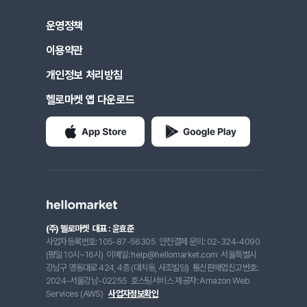
운영정책
이용약관
개인정보 처리방침
헬로마켓 앱 다운로드
(주) 헬로마켓
대표 : 윤효준
사업자등록번호: 105-87-56305
안전결제 문의: 02-324-4090
(평일 10시~16시)
이메일: help@hellomarket.com
서울특별시
강남구 영동대로 424, 4층 (대치동, 사조빌딩)
통신판매업신고번호:
2024-서울강남-02255
호스팅서비스 제공자: Amazon Web
Services (AWS)
사업자정보확인