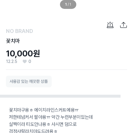
1
/
1
NO BRAND
꽃치마
10,000원
12.2.5
0
사용감 있는 깨끗한 상품
꽃치마구용ㅎ 에이치라인스커트에용ㅠ
저한테넘커서 팔아용ㅠ 약간 누런부분이있는데
살짝이라 티도안나용ㅎ 사시면 덤으로
검정샤랄라치마도드려용ㅎ