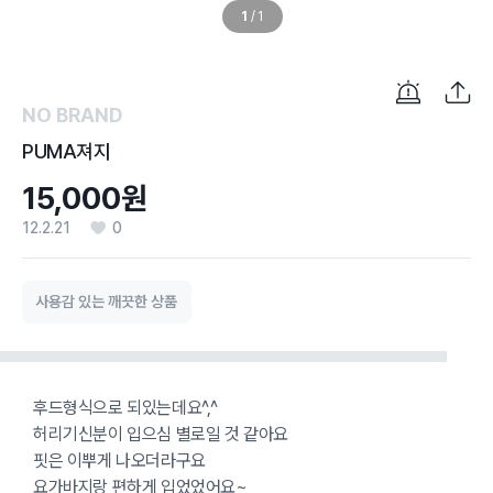
1
/
1
NO BRAND
PUMA져지
15,000원
12.2.21
0
사용감 있는 깨끗한 상품
후드형식으로 되있는데요^,^
허리기신분이 입으심 별로일 것 같아요
핏은 이뿌게 나오더라구요
요가바지랑 편하게 입었었어요~