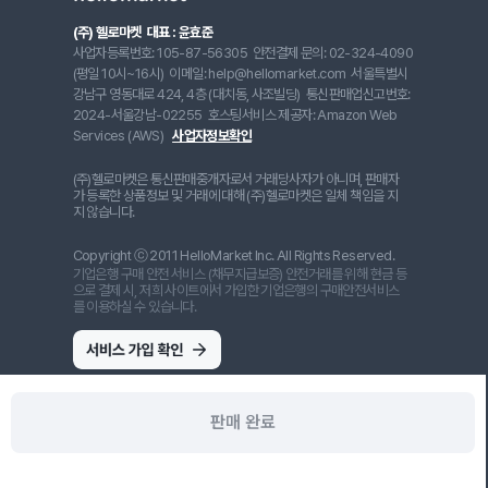
(주) 헬로마켓
대표 : 윤효준
사업자등록번호: 105-87-56305
안전결제 문의: 02-324-4090
(평일 10시~16시)
이메일: help@hellomarket.com
서울특별시
강남구 영동대로 424, 4층 (대치동, 사조빌딩)
통신판매업신고번호:
2024-서울강남-02255
호스팅서비스 제공자: Amazon Web
Services (AWS)
사업자정보확인
(주)헬로마켓은 통신판매중개자로서 거래당사자가 아니며, 판매자
가 등록한 상품정보 및 거래에 대해 (주)헬로마켓은 일체 책임을 지
지 않습니다.
Copyright ⓒ 2011 HelloMarket Inc. All Rights Reserved.
기업은행 구매 안전 서비스 (채무지급보증) 안전거래를 위해 현금 등
으로 결제 시, 저희 사이트에서 가입한 기업은행의 구매안전서비스
를 이용하실 수 있습니다.
판매 완료