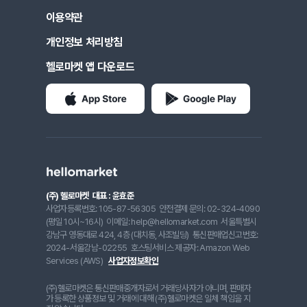
이용약관
개인정보 처리방침
헬로마켓 앱 다운로드
(주) 헬로마켓
대표 : 윤효준
사업자등록번호: 105-87-56305
안전결제 문의: 02-324-4090
(평일 10시~16시)
이메일: help@hellomarket.com
서울특별시
강남구 영동대로 424, 4층 (대치동, 사조빌딩)
통신판매업신고번호:
2024-서울강남-02255
호스팅서비스 제공자: Amazon Web
Services (AWS)
사업자정보확인
(주)헬로마켓은 통신판매중개자로서 거래당사자가 아니며, 판매자
가 등록한 상품정보 및 거래에 대해 (주)헬로마켓은 일체 책임을 지