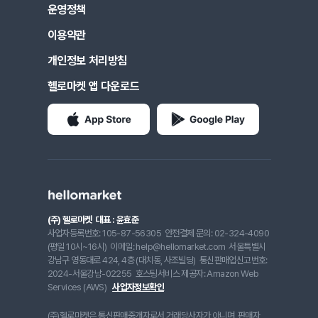
운영정책
이용약관
개인정보 처리방침
헬로마켓 앱 다운로드
(주) 헬로마켓
대표 : 윤효준
사업자등록번호: 105-87-56305
안전결제 문의: 02-324-4090
(평일 10시~16시)
이메일: help@hellomarket.com
서울특별시
강남구 영동대로 424, 4층 (대치동, 사조빌딩)
통신판매업신고번호:
2024-서울강남-02255
호스팅서비스 제공자: Amazon Web
Services (AWS)
사업자정보확인
(주)헬로마켓은 통신판매중개자로서 거래당사자가 아니며, 판매자