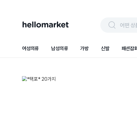
어떤 상
여성의류
남성의류
가방
신발
패션잡