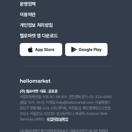
운영정책
이용약관
개인정보 처리방침
헬로마켓 앱 다운로드
(주) 헬로마켓
대표 : 윤효준
사업자등록번호: 105-87-56305
안전결제 문의: 02-324-4090
(평일 10시~16시)
이메일: help@hellomarket.com
서울특별시
강남구 영동대로 424, 4층 (대치동, 사조빌딩)
통신판매업신고번호:
2024-서울강남-02255
호스팅서비스 제공자: Amazon Web
Services (AWS)
사업자정보확인
(주)헬로마켓은 통신판매중개자로서 거래당사자가 아니며, 판매자