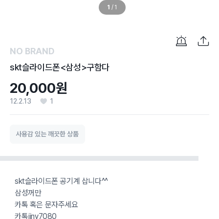
1
/
1
NO BRAND
skt슬라이드폰<삼성>구함다
20,000원
12.2.13
1
사용감 있는 깨끗한 상품
skt슬라이드폰 공기계 삽니다^^
삼성꺼만
카톡 혹은 문자주세요
카톡jiny7080