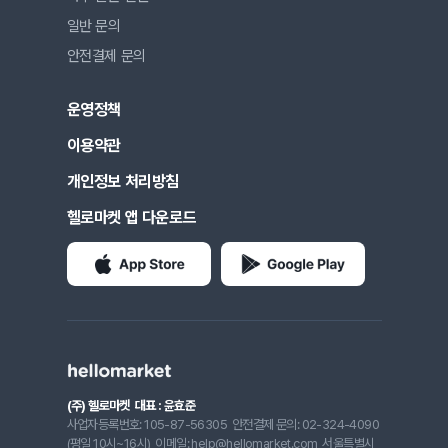
일반 문의
안전결제 문의
운영정책
이용약관
개인정보 처리방침
헬로마켓 앱 다운로드
(주) 헬로마켓
대표 : 윤효준
사업자등록번호: 105-87-56305
안전결제 문의: 02-324-4090
(평일 10시~16시)
이메일: help@hellomarket.com
서울특별시