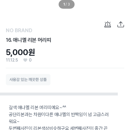
1
/
3
NO BRAND
16. 애니멜 리본 머리띠
5,000원
11.12.5
0
사용감 있는 깨끗한 상품
갈색 애나멜 리본 머리띠예요~^^
공단리본과는 차원이다른 애나멜의 반짝임이 넘 고급스러
워요~
두번째사진이 리본색상비슷하구요 세번째사진이 중간 끈