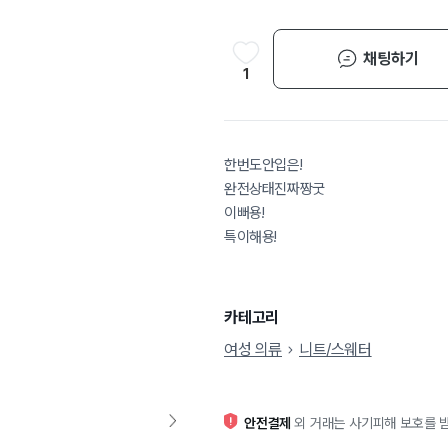
채팅하기
1
한번도안입은!
완전상태진짜짱굿
이뻐용!
특이해용!
카테고리
여성 의류
니트/스웨터
안전결제
외 거래는 사기피해 보호를 받