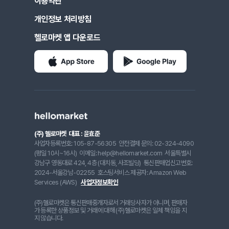
이용약관
개인정보 처리방침
헬로마켓 앱 다운로드
(주) 헬로마켓
대표 : 윤효준
사업자등록번호: 105-87-56305
안전결제 문의: 02-324-4090
(평일 10시~16시)
이메일: help@hellomarket.com
서울특별시
강남구 영동대로 424, 4층 (대치동, 사조빌딩)
통신판매업신고번호:
2024-서울강남-02255
호스팅서비스 제공자: Amazon Web
Services (AWS)
사업자정보확인
(주)헬로마켓은 통신판매중개자로서 거래당사자가 아니며, 판매자
가 등록한 상품정보 및 거래에 대해 (주)헬로마켓은 일체 책임을 지
지 않습니다.