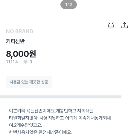
1
/
3
NO BRAND
키티선반
8,000원
11.11.4
3
사용감 있는 깨끗한 상품
이쁜키티 욕실선반이에요.개봉만하고 저희욕실
타일과맞지않아. 사용치못하고 아깝게 이렇게내농게되내
여.2개수량잇고요.
한번사용치않은 완전새상품이에요.