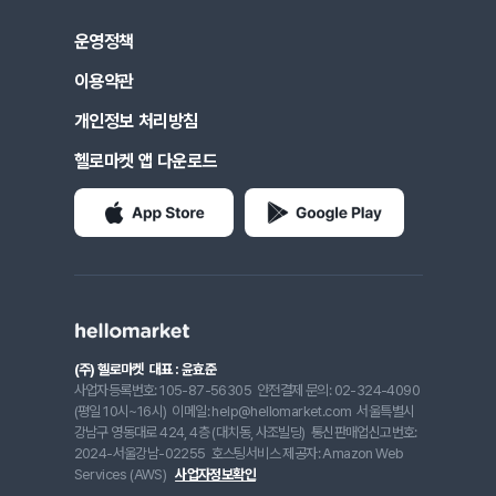
운영정책
이용약관
개인정보 처리방침
헬로마켓 앱 다운로드
(주) 헬로마켓
대표 : 윤효준
사업자등록번호: 105-87-56305
안전결제 문의: 02-324-4090
(평일 10시~16시)
이메일: help@hellomarket.com
서울특별시
강남구 영동대로 424, 4층 (대치동, 사조빌딩)
통신판매업신고번호:
2024-서울강남-02255
호스팅서비스 제공자: Amazon Web
Services (AWS)
사업자정보확인