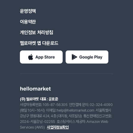
운영정책
이용약관
개인정보 처리방침
헬로마켓 앱 다운로드
(주) 헬로마켓
대표 : 윤효준
사업자등록번호: 105-87-56305
안전결제 문의: 02-324-4090
(평일 10시~16시)
이메일: help@hellomarket.com
서울특별시
강남구 영동대로 424, 4층 (대치동, 사조빌딩)
통신판매업신고번호:
2024-서울강남-02255
호스팅서비스 제공자: Amazon Web
Services (AWS)
사업자정보확인