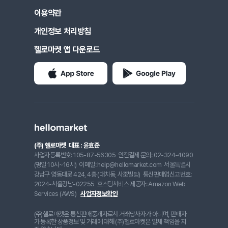
이용약관
개인정보 처리방침
헬로마켓 앱 다운로드
(주) 헬로마켓
대표 : 윤효준
사업자등록번호: 105-87-56305
안전결제 문의: 02-324-4090
(평일 10시~16시)
이메일: help@hellomarket.com
서울특별시
강남구 영동대로 424, 4층 (대치동, 사조빌딩)
통신판매업신고번호:
2024-서울강남-02255
호스팅서비스 제공자: Amazon Web
Services (AWS)
사업자정보확인
(주)헬로마켓은 통신판매중개자로서 거래당사자가 아니며, 판매자
가 등록한 상품정보 및 거래에 대해 (주)헬로마켓은 일체 책임을 지