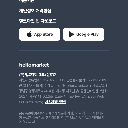
이용약관
개인정보 처리방침
헬로마켓 앱 다운로드
(주) 헬로마켓
대표 : 윤효준
사업자등록번호: 105-87-56305
안전결제 문의: 02-324-4090
(평일 10시~16시)
이메일: help@hellomarket.com
서울특별시
강남구 영동대로 424, 4층 (대치동, 사조빌딩)
통신판매업신고번호:
2024-서울강남-02255
호스팅서비스 제공자: Amazon Web
Services (AWS)
사업자정보확인
(주)헬로마켓은 통신판매중개자로서 거래당사자가 아니며, 판매자
가 등록한 상품정보 및 거래에 대해 (주)헬로마켓은 일체 책임을 지
지 않습니다.