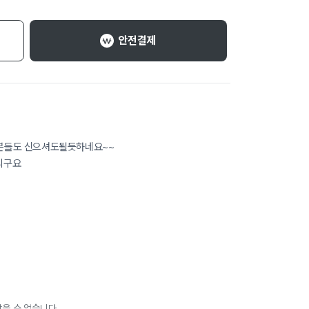
안전결제
븐들도 신으셔도될듯하네요~~
드리구요
을 수 없습니다.