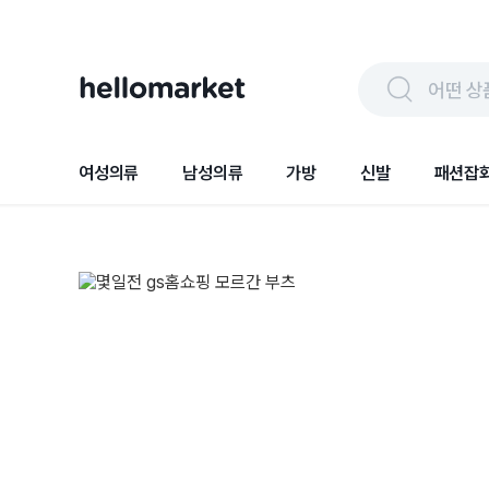
어떤 상
여성의류
남성의류
가방
신발
패션잡