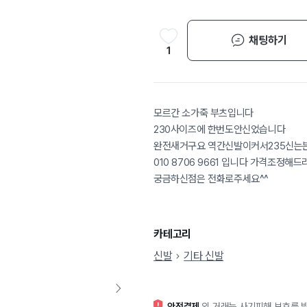
채팅하기
1
모르간 소가죽 부츠입니다
230사이즈에 한번도안신었습니다
완전새거구요 역간신발이커서235신는
010 8706 9661 입니다 가격조정해
궁금하신점은 전화로주세요^^
카테고리
신발
기타 신발
안전결제
외 거래는 사기피해 보호를 받