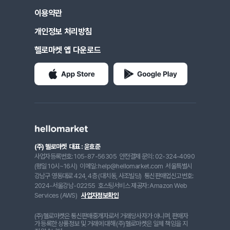
이용약관
개인정보 처리방침
헬로마켓 앱 다운로드
(주) 헬로마켓
대표 : 윤효준
사업자등록번호: 105-87-56305
안전결제 문의: 02-324-4090
(평일 10시~16시)
이메일: help@hellomarket.com
서울특별시
강남구 영동대로 424, 4층 (대치동, 사조빌딩)
통신판매업신고번호:
2024-서울강남-02255
호스팅서비스 제공자: Amazon Web
Services (AWS)
사업자정보확인
(주)헬로마켓은 통신판매중개자로서 거래당사자가 아니며, 판매자
가 등록한 상품정보 및 거래에 대해 (주)헬로마켓은 일체 책임을 지