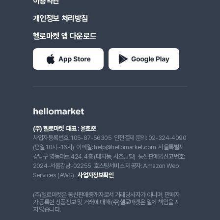
이용약관
개인정보 처리방침
헬로마켓 앱 다운로드
(주) 헬로마켓
대표 : 윤효준
사업자등록번호: 105-87-56305
안전결제 문의: 02-324-4090
(평일 10시~16시)
이메일: help@hellomarket.com
서울특별시
강남구 영동대로 424, 4층 (대치동, 사조빌딩)
통신판매업신고번호:
2024-서울강남-02255
호스팅서비스 제공자: Amazon Web
Services (AWS)
사업자정보확인
(주)헬로마켓은 통신판매중개자로서 거래당사자가 아니며, 판매자
가 등록한 상품정보 및 거래에 대해 (주)헬로마켓은 일체 책임을 지
지 않습니다.