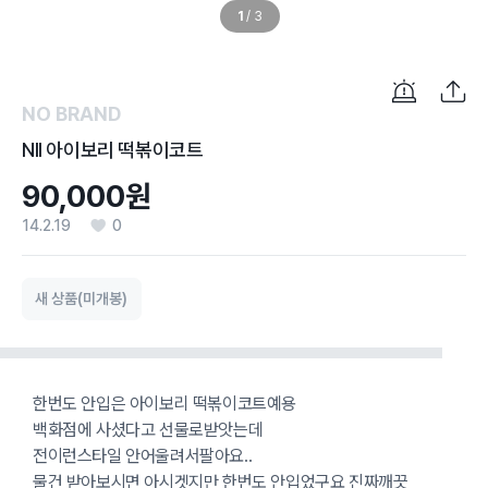
1
/
3
NO BRAND
NII 아이보리 떡볶이코트
90,000원
14.2.19
0
새 상품(미개봉)
한번도 안입은 아이보리 떡볶이코트예용
백화점에 사셨다고 선물로받앗는데
전이런스타일 안어울려서팔아요..
물건 받아보시면 아시겟지만 한번도 안입었구요 진짜깨끗