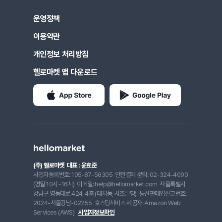
운영정책
이용약관
개인정보 처리방침
헬로마켓 앱 다운로드
(주) 헬로마켓
대표 : 윤효준
사업자등록번호: 105-87-56305
안전결제 문의: 02-324-4090
(평일 10시~16시)
이메일: help@hellomarket.com
서울특별시
강남구 영동대로 424, 4층 (대치동, 사조빌딩)
통신판매업신고번호:
2024-서울강남-02255
호스팅서비스 제공자: Amazon Web
Services (AWS)
사업자정보확인