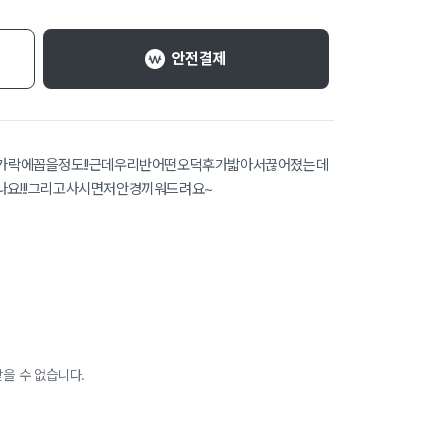
안전결제
가락에꼽을정도!!근데우리반어떤오덕후가밟아서끊어졌는데
요!!!그리고사시면저안경끼워드려요~
을 수 없습니다.