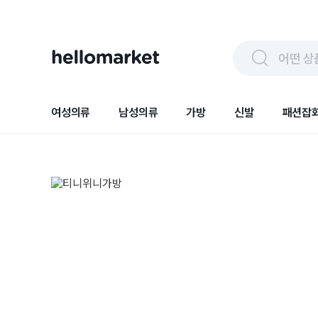
어떤 상
여성의류
남성의류
가방
신발
패션잡