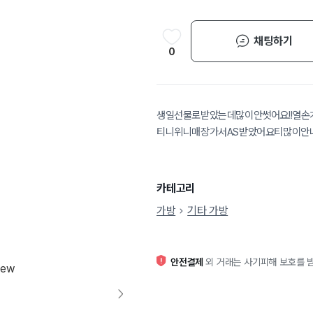
채팅하기
0
생일선물로받았는데많이안썻어요!!열손
티니위니매장가서AS받았어요티많이안나
카테고리
가방
기타 가방
안전결제
외 거래는 사기피해 보호를 받