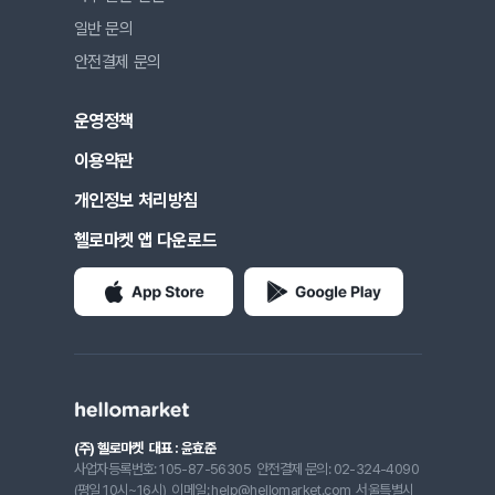
일반 문의
안전결제 문의
운영정책
이용약관
개인정보 처리방침
헬로마켓 앱 다운로드
(주) 헬로마켓
대표 : 윤효준
사업자등록번호: 105-87-56305
안전결제 문의: 02-324-4090
(평일 10시~16시)
이메일: help@hellomarket.com
서울특별시