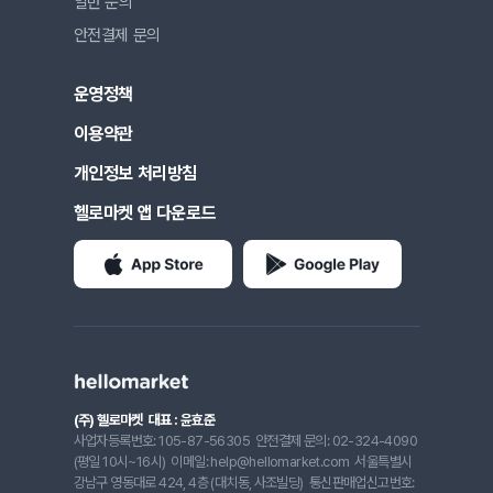
일반 문의
안전결제 문의
운영정책
이용약관
개인정보 처리방침
헬로마켓 앱 다운로드
(주) 헬로마켓
대표 : 윤효준
사업자등록번호: 105-87-56305
안전결제 문의: 02-324-4090
(평일 10시~16시)
이메일: help@hellomarket.com
서울특별시
강남구 영동대로 424, 4층 (대치동, 사조빌딩)
통신판매업신고번호: