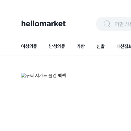
어떤 상
여성의류
남성의류
가방
신발
패션잡