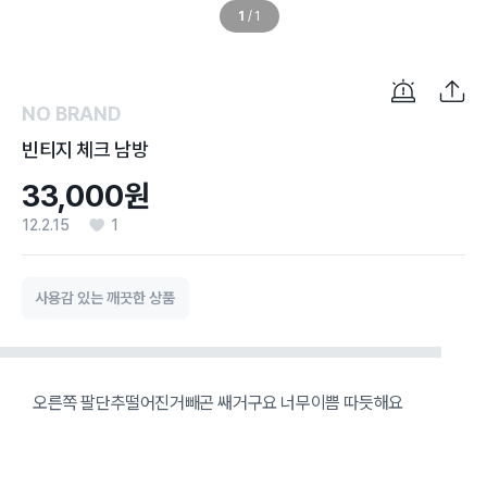
1
/
1
NO BRAND
빈티지 체크 남방
33,000원
12.2.15
1
사용감 있는 깨끗한 상품
오른쪽 팔단추떨어진거빼곤 쌔거구요 너무이쁨 따듯해요