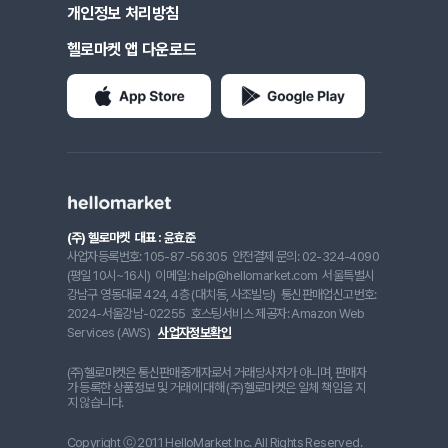
개인정보 처리방침
헬로마켓 앱 다운로드
(주) 헬로마켓
대표 : 윤효준
사업자등록번호: 105-87-56305
안전결제 문의: 02-324-4090
(평일 10시~16시)
이메일: help@hellomarket.com
서울특별시
강남구 영동대로 424, 4층 (대치동, 사조빌딩)
통신판매업신고번호:
2024-서울강남-02255
호스팅서비스 제공자: Amazon Web
Services (AWS)
사업자정보확인
(주)헬로마켓은 통신판매중개자로서 거래당사자가 아니며, 판매자
가 등록한 상품정보 및 거래에 대해 (주)헬로마켓은 일체 책임을 지
지 않습니다.
Copyright ⓒ 2011 HelloMarket Inc. All Rights Reserved.