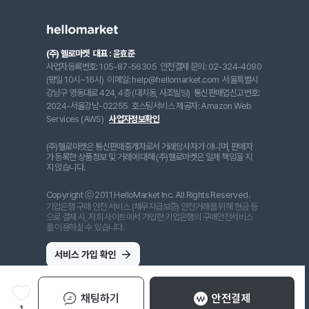
(주) 헬로마켓
대표 : 윤효준
사업자등록번호: 105-87-56305
안전결제 문의: 02-324-4090
(평일 10시~16시)
이메일: help@hellomarket.com
서울특별시
강남구 영동대로 424, 4층 (대치동, 사조빌딩)
통신판매업신고번호:
2024-서울강남-02255
호스팅서비스 제공자: Amazon Web
Services (AWS)
사업자정보확인
(주)헬로마켓은 통신판매중개자로서 거래당사자가 아니며, 판매자
가 등록한 상품정보 및 거래에 대해 (주)헬로마켓은 일체 책임을 지
지 않습니다.
Copyright ⓒ 2011 HelloMarket Inc. All Rights Reserved.
기업은행 구매 안전 서비스 (채무지급보증) 안전거래를 위해 현금 등
으로 결제 시, 저희 사이트에서 가입한 기업은행의 구매안전서비스
를 이용하실 수 있습니다.
채팅하기
안전결제