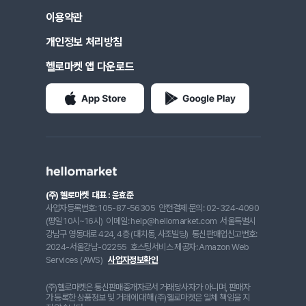
이용약관
개인정보 처리방침
헬로마켓 앱 다운로드
(주) 헬로마켓
대표 : 윤효준
사업자등록번호: 105-87-56305
안전결제 문의: 02-324-4090
(평일 10시~16시)
이메일: help@hellomarket.com
서울특별시
강남구 영동대로 424, 4층 (대치동, 사조빌딩)
통신판매업신고번호:
2024-서울강남-02255
호스팅서비스 제공자: Amazon Web
Services (AWS)
사업자정보확인
(주)헬로마켓은 통신판매중개자로서 거래당사자가 아니며, 판매자
가 등록한 상품정보 및 거래에 대해 (주)헬로마켓은 일체 책임을 지