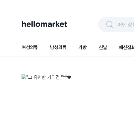
어떤 상
여성의류
남성의류
가방
신발
패션잡