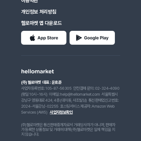
이용약관
개인정보 처리방침
헬로마켓 앱 다운로드
(주) 헬로마켓
대표 : 윤효준
사업자등록번호: 105-87-56305
안전결제 문의: 02-324-4090
(평일 10시~16시)
이메일: help@hellomarket.com
서울특별시
강남구 영동대로 424, 4층 (대치동, 사조빌딩)
통신판매업신고번호:
2024-서울강남-02255
호스팅서비스 제공자: Amazon Web
Services (AWS)
사업자정보확인
(주)헬로마켓은 통신판매중개자로서 거래당사자가 아니며, 판매자
가 등록한 상품정보 및 거래에 대해 (주)헬로마켓은 일체 책임을 지
지 않습니다.