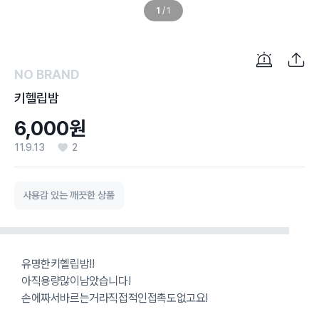
1
/
1
NO BRAND
키헬립밤
6,000원
11.9.13
2
사용감 있는 깨끗한 상품
유명한키헬립밤!!
아직용량많이남았습니다!
손에짜서바르는거라직접적인접촉도없고요!