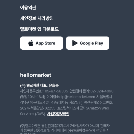
이용약관
개인정보 처리방침
헬로마켓 앱 다운로드
(주) 헬로마켓
대표 : 윤효준
사업자등록번호: 105-87-56305
안전결제 문의: 02-324-4090
(평일 10시~16시)
이메일: help@hellomarket.com
서울특별시
강남구 영동대로 424, 4층 (대치동, 사조빌딩)
통신판매업신고번호:
2024-서울강남-02255
호스팅서비스 제공자: Amazon Web
Services (AWS)
사업자정보확인
(주)헬로마켓은 통신판매중개자로서 거래당사자가 아니며, 판매자
가 등록한 상품정보 및 거래에 대해 (주)헬로마켓은 일체 책임을 지