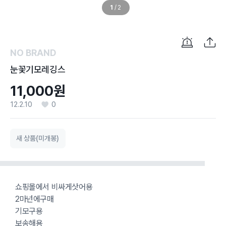
1
/
2
NO BRAND
눈꽃기모레깅스
11,000원
12.2.10
0
새 상품(미개봉)
쇼핑몰에서 비싸게삿어용
2마넌에구매
기모구용
보송해용