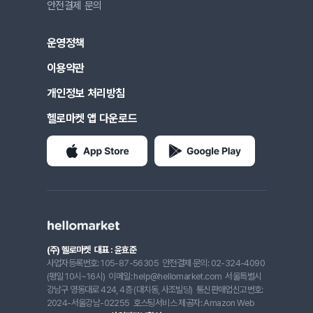
안전결제 문의
운영정책
이용약관
개인정보 처리방침
헬로마켓 앱 다운로드
(주) 헬로마켓
대표 : 윤효준
사업자등록번호: 105-87-56305
안전결제 문의: 02-324-4090
(평일 10시~16시)
이메일: help@hellomarket.com
서울특별시
강남구 영동대로 424, 4층 (대치동, 사조빌딩)
통신판매업신고번호:
2024-서울강남-02255
호스팅서비스 제공자: Amazon Web