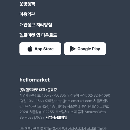
운영정책
이용약관
개인정보 처리방침
헬로마켓 앱 다운로드
(주) 헬로마켓
대표 : 윤효준
사업자등록번호: 105-87-56305
안전결제 문의: 02-324-4090
(평일 10시~16시)
이메일: help@hellomarket.com
서울특별시
강남구 영동대로 424, 4층 (대치동, 사조빌딩)
통신판매업신고번호:
2024-서울강남-02255
호스팅서비스 제공자: Amazon Web
Services (AWS)
사업자정보확인
(주)헬로마켓은 통신판매중개자로서 거래당사자가 아니며, 판매자