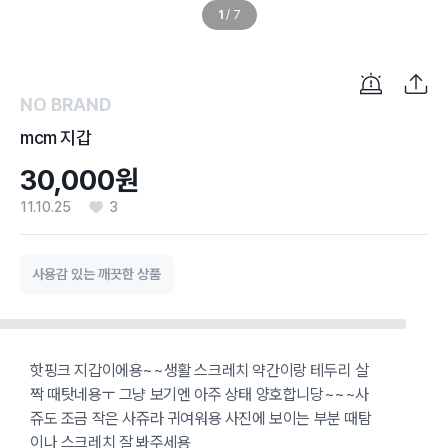
1
/
7
NO BRAND
mcm 지갑
30,000원
11.10.25
3
사용감 있는 깨끗한 상품
핫핑크 지갑이에용~~생활 스크레치 약간이랑 테두리 살
짝 때탓네용ㅜ 그냥 보기엔 아주 상태 양호합니당~~~사
쥬도 조금 작은 사쥬라 귀여워용 사진에 보이는 부분 때탐
이나 스크레치 잘 봐주세용