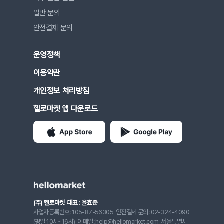
일반 문의
안전결제 문의
운영정책
이용약관
개인정보 처리방침
헬로마켓 앱 다운로드
(주) 헬로마켓
대표 : 윤효준
사업자등록번호: 105-87-56305
안전결제 문의: 02-324-4090
(평일 10시~16시)
이메일: help@hellomarket.com
서울특별시