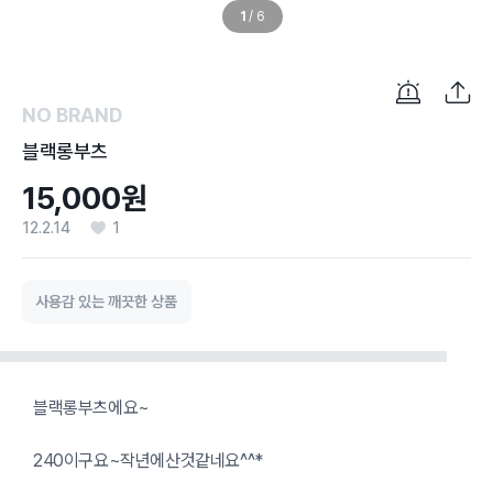
1
/
6
NO BRAND
블랙롱부츠
15,000원
12.2.14
1
사용감 있는 깨끗한 상품
블랙롱부츠에요~
240이구요~작년에산것같네요^^*