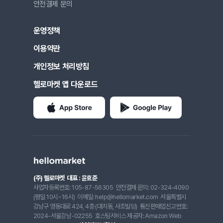
안전결제 문의
운영정책
이용약관
개인정보 처리방침
헬로마켓 앱 다운로드
(주) 헬로마켓
대표 : 윤효준
사업자등록번호: 105-87-56305
안전결제 문의: 02-324-4090
(평일 10시~16시)
이메일: help@hellomarket.com
서울특별시
강남구 영동대로 424, 4층 (대치동, 사조빌딩)
통신판매업신고번호:
2024-서울강남-02255
호스팅서비스 제공자: Amazon Web