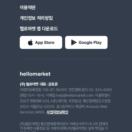
이용약관
개인정보 처리방침
헬로마켓 앱 다운로드
(주) 헬로마켓
대표 : 윤효준
사업자등록번호: 105-87-56305
안전결제 문의: 02-324-4090
(평일 10시~16시)
이메일: help@hellomarket.com
서울특별시
강남구 영동대로 424, 4층 (대치동, 사조빌딩)
통신판매업신고번호:
2024-서울강남-02255
호스팅서비스 제공자: Amazon Web
Services (AWS)
사업자정보확인
(주)헬로마켓은 통신판매중개자로서 거래당사자가 아니며, 판매자
가 등록한 상품정보 및 거래에 대해 (주)헬로마켓은 일체 책임을 지