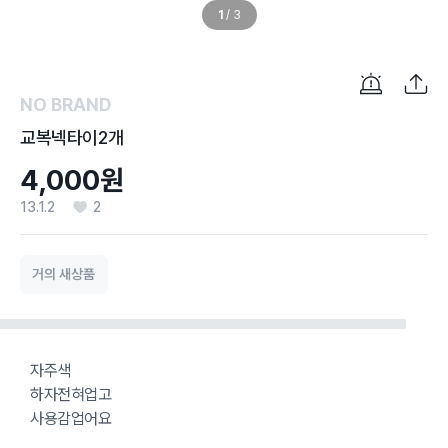
1
/
3
NO BRAND
교복넥타이2개
4,000원
13.1.2
2
거의 새상품
자주색
하자전혀업고
사용감업어요