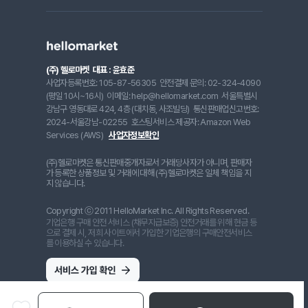
(주) 헬로마켓
대표 : 윤효준
사업자등록번호: 105-87-56305
안전결제 문의: 02-324-4090
(평일 10시~16시)
이메일: help@hellomarket.com
서울특별시
강남구 영동대로 424, 4층 (대치동, 사조빌딩)
통신판매업신고번호:
2024-서울강남-02255
호스팅서비스 제공자: Amazon Web
Services (AWS)
사업자정보확인
(주)헬로마켓은 통신판매중개자로서 거래당사자가 아니며, 판매자
가 등록한 상품정보 및 거래에 대해 (주)헬로마켓은 일체 책임을 지
지 않습니다.
Copyright ⓒ 2011 HelloMarket Inc. All Rights Reserved.
기업은행 구매 안전 서비스 (채무지급보증) 안전거래를 위해 현금 등
으로 결제 시, 저희 사이트에서 가입한 기업은행의 구매안전서비스
를 이용하실 수 있습니다.