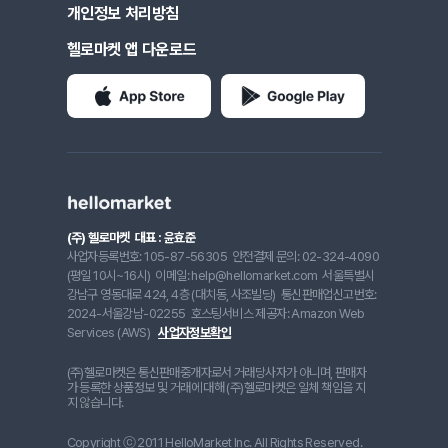
개인정보 처리방침
헬로마켓 앱 다운로드
(주) 헬로마켓
대표 : 윤효준
사업자등록번호: 105-87-56305
안전결제 문의: 02-324-4090
(평일 10시~16시)
이메일: help@hellomarket.com
서울특별시
강남구 영동대로 424, 4층 (대치동, 사조빌딩)
통신판매업신고번호:
2024-서울강남-02255
호스팅서비스 제공자: Amazon Web
Services (AWS)
사업자정보확인
(주)헬로마켓은 통신판매중개자로서 거래당사자가 아니며, 판매자
가 등록한 상품정보 및 거래에 대해 (주)헬로마켓은 일체 책임을 지
지 않습니다.
Copyright ⓒ 2011 HelloMarket Inc. All Rights Reserved.