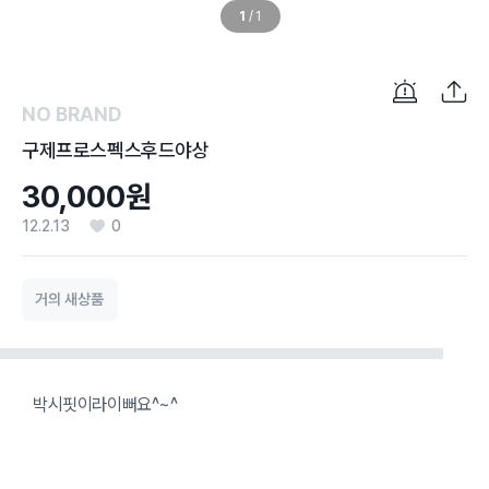
1
/
1
NO BRAND
구제프로스펙스후드야상
30,000원
12.2.13
0
거의 새상품
박시핏이라이뻐요^~^