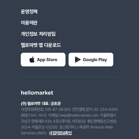
운영정책
이용약관
개인정보 처리방침
헬로마켓 앱 다운로드
(주) 헬로마켓
대표 : 윤효준
사업자등록번호: 105-87-56305
안전결제 문의: 02-324-4090
(평일 10시~16시)
이메일: help@hellomarket.com
서울특별시
강남구 영동대로 424, 4층 (대치동, 사조빌딩)
통신판매업신고번호:
2024-서울강남-02255
호스팅서비스 제공자: Amazon Web
Services (AWS)
사업자정보확인