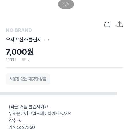
1
/
2
NO BRAND
오제끄산소클린저ᆞᆞ
7,000원
11.11.1
2
사용감 있는 깨끗한 상품
(착불)거품 클린저예요..
두꺼운메이크업도깨끗하게지워져요
강추!ㅎ
카톡cool7250