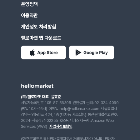
운영정책
이용약관
개인정보 처리방침
헬로마켓 앱 다운로드
(주) 헬로마켓
대표 : 윤효준
사업자등록번호: 105-87-56305
안전결제 문의: 02-324-4090
(평일 10시~16시)
이메일: help@hellomarket.com
서울특별시
강남구 영동대로 424, 4층 (대치동, 사조빌딩)
통신판매업신고번호:
2024-서울강남-02255
호스팅서비스 제공자: Amazon Web
Services (AWS)
사업자정보확인
(주)헬로마켓은 통신판매중개자로서 거래당사자가 아니며, 판매자