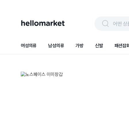
어떤 상
여성의류
남성의류
가방
신발
패션잡