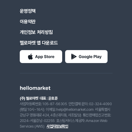
운영정책
이용약관
개인정보 처리방침
헬로마켓 앱 다운로드
(주) 헬로마켓
대표 : 윤효준
사업자등록번호: 105-87-56305
안전결제 문의: 02-324-4090
(평일 10시~16시)
이메일: help@hellomarket.com
서울특별시
강남구 영동대로 424, 4층 (대치동, 사조빌딩)
통신판매업신고번호:
2024-서울강남-02255
호스팅서비스 제공자: Amazon Web
Services (AWS)
사업자정보확인