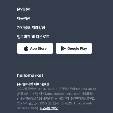
운영정책
이용약관
개인정보 처리방침
헬로마켓 앱 다운로드
(주) 헬로마켓
대표 : 윤효준
사업자등록번호: 105-87-56305
안전결제 문의: 02-324-4090
(평일 10시~16시)
이메일: help@hellomarket.com
서울특별시
강남구 영동대로 424, 4층 (대치동, 사조빌딩)
통신판매업신고번호:
2024-서울강남-02255
호스팅서비스 제공자: Amazon Web
Services (AWS)
사업자정보확인