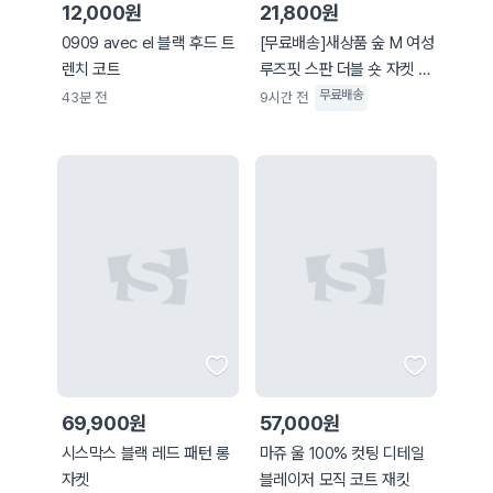
12,000원
21,800원
0909 avec el 블랙 후드 트
[무료배송]새상품 숲 M 여성
렌치 코트
루즈핏 스판 더블 숏 자켓 블
랙 그레이
무료배송
43분 전
9시간 전
69,900원
57,000원
시스막스 블랙 레드 패턴 롱
마쥬 울 100% 컷팅 디테일
자켓
블레이저 모직 코트 재킷