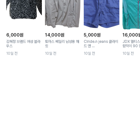
6,000
원
14,000
원
5,000
원
16,000
김혜정 브랜드 여성 블라
토마스 베일리 남성용 재
Clride.n jeans 클라이
JDX 멀티스
우스
킷
드 앤 ...
람막이 90 민
10일 전
10일 전
10일 전
10일 전