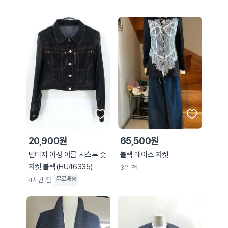
20,900원
65,500원
빈티지 여성 여름 시스루 숏
블랙 레이스 자켓
자켓 블랙(HU46335)
3일 전
무료배송
4시간 전