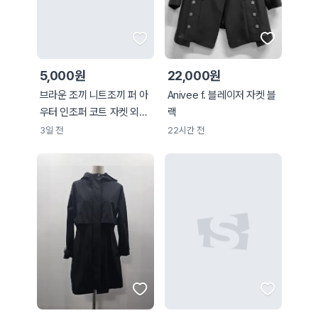
5,000원
22,000원
브라운 조끼 니트조끼 퍼 아
Anivee f. 블레이저 자켓 블
우터 인조퍼 코트 자켓 외투
랙
베스트
3일 전
22시간 전