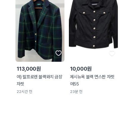
113,000원
10,000원
여) 랄프로렌 블랙와치 금장
제시뉴욕 블랙 면스판 자켓
자켓
여55
22시간 전
23분 전