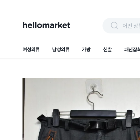
어떤 상
여성의류
남성의류
가방
신발
패션잡