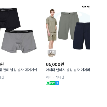
원
65,000
원
품 팬티 남성 남자 에어메쉬
아이더 반바지 남성 남자 에어리 시어서
로즈 2SET DMA24883Z1
커 숏 여름 팬츠 DMM25367
대전
아이더 서대전