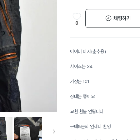
채팅하기
0
아이더 바지(춘추용)
사이즈는 34
기장은 101
상태는 좋아요
교환 환불 안됩니다
구매&문의 언제나 환영