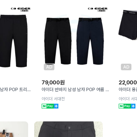
79,000
원
22,000
남자 POP 트리코
아이더 반바지 남성 남자 POP 여름 하
아이더 용
MM26389
이킹 7부 여름 팬츠 DMM26387
아웃밴드 드
아이더 서대전
아이더 서