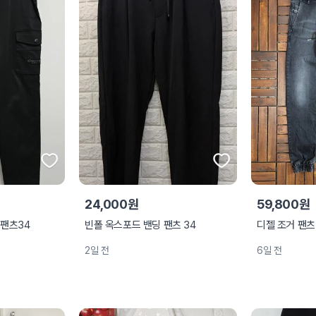
24,000원
59,800원
 팬츠34
빈폴 옥스포드 밴딩 팬츠 34
디젤 조거 팬츠 
2일 전
6일 전