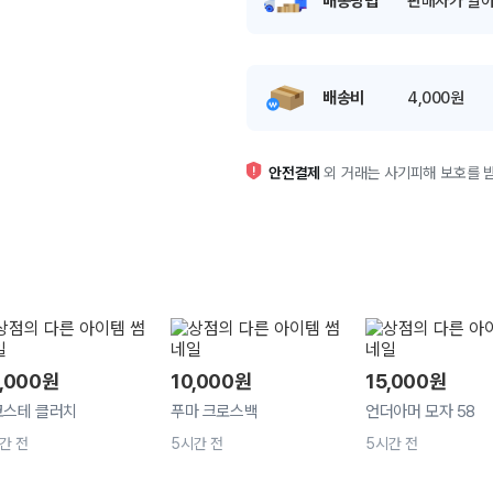
배송방법
판매자가 알아
배송비
4,000원
안전결제
외 거래는 사기피해 보호를 받
,000
원
10,000
원
15,000
원
코스테 클러치
푸마 크로스백
언더아머 모자 58
간 전
5시간 전
5시간 전