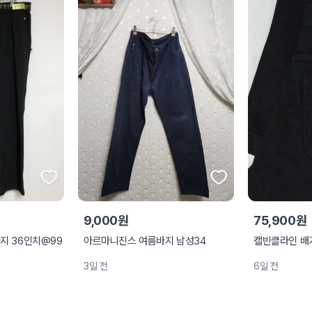
9,000원
75,900원
지 36인치@99
아르마니진스 여름바지 남성34
캘빈클라인 배기
3일 전
6일 전