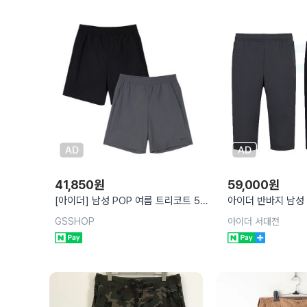
41,850
원
59,000
원
[아이더] 남성 POP 여름 트리코트 5부
아이더 반바지 남성 
팬츠 반바지_DMM24390
트 7부 여름 팬츠 D
GSSHOP
아이더 서대전