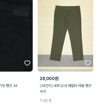
28,000원
핏 팬츠 34
(34인치) 네파 남성 페델타 여름 팬츠
카키
7시간 전