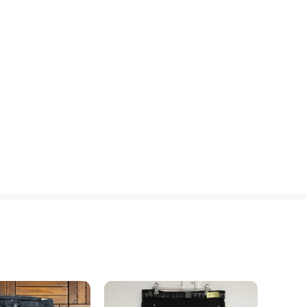
15,
언더아
5시간