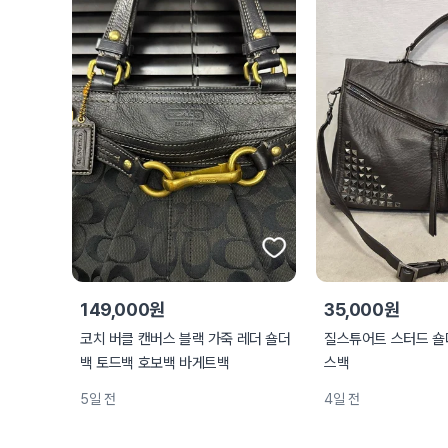
149,000원
35,000원
코치 버클 캔버스 블랙 가죽 레더 숄더
질스튜어트 스터드 숄
백 토드백 호보백 바게트백
스백
5일 전
4일 전