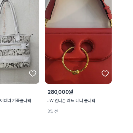
280,000원
에 이태리 가죽숄더백
JW 앤더슨 레드 레더 숄더백
3일 전