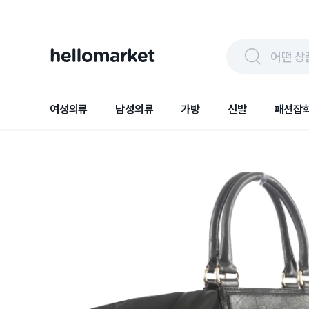
어떤 상
여성의류
남성의류
가방
신발
패션잡