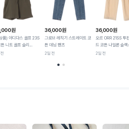
,000
원
36,000
원
36,000
원
상품) 아디다스 골프 23S
그로브 레직기 스트레이트 코
오르 ORR 21SS 
코튼 니트 골프 슬리...
튼 데님 팬츠
드 코튼 나일론 슬랙스
 전
2일 전
2일 전