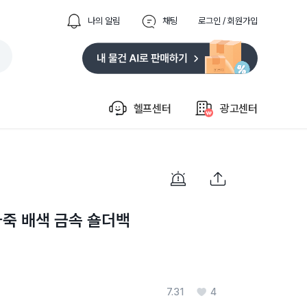
나의 알림
채팅
로그인 / 회원가입
헬프센터
광고센터
가죽 배색 금속 숄더백
7.31
4