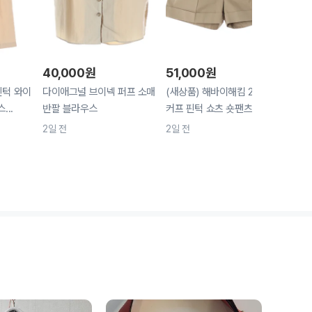
40,000
원
51,000
원
47,
투핀턱 와이
다이애그널 브이넥 퍼프 소매
(새상품) 해바이해킴 24SS
오르 
...
반팔 블라우스
커프 핀턱 쇼츠 숏팬츠 ...
투스 
2일 전
2일 전
2일 