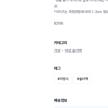
*상품 표기 사이즈와 실제 사이즈와는 사
요.
*사이즈는 측정방법에 따라 1~3cm 정
B2185
카테고리
가방
여성 숄더백
태그
#
지방시
#
숄더백
배송정보