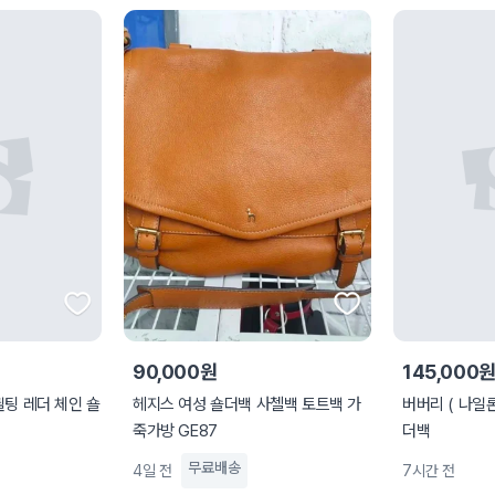
90,000원
145,000
퀼팅 레더 체인 숄
헤지스 여성 숄더백 사첼백 토트백 가
버버리 ( 나일론+ 에나멜천연가죽) 숄
죽가방 GE87
더백
무료배송
4일 전
7시간 전