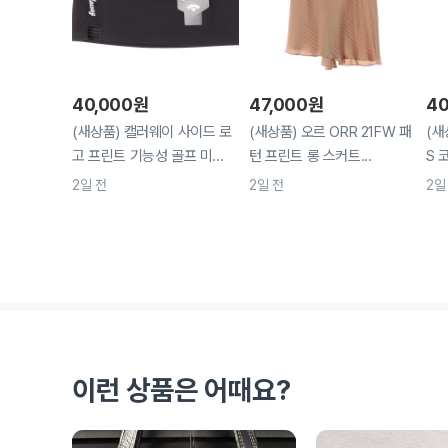
40,000
원
47,000
원
40
(새상품) 캘러웨이 사이드 로
(새상품) 오르 ORR 21FW 패
(새
고 프린트 기능성 골프 미...
턴 프린트 롱 스커트...
S 
2일 전
2일 전
2일
이런 상품은 어때요?