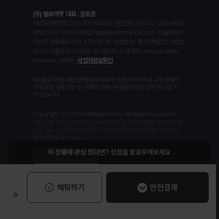
(주) 헬로마켓
대표 : 윤효준
사업자등록번호: 105-87-56305
안전결제 문의: 02-324-4090
(평일 10시~16시)
이메일: help@hellomarket.com
서울특별시
강남구 영동대로 424, 4층 (대치동, 사조빌딩)
통신판매업신고번호:
2024-서울강남-02255
호스팅서비스 제공자: Amazon Web
Services (AWS)
사업자정보확인
(주)헬로마켓은 통신판매중개자로서 거래당사자가 아니며, 판매자
가 등록한 상품정보 및 거래에 대해 (주)헬로마켓은 일체 책임을 지
지 않습니다.
Copyright ⓒ 2011 HelloMarket Inc. All Rights Reserved.
기업은행 구매 안전 서비스 (채무지급보증) 안전거래를 위해 현금 등
으로 결제 시, 저희 사이트에서 가입한 기업은행의 구매안전서비스
를 이용하실 수 있습니다.
채팅하기
안전결제
0