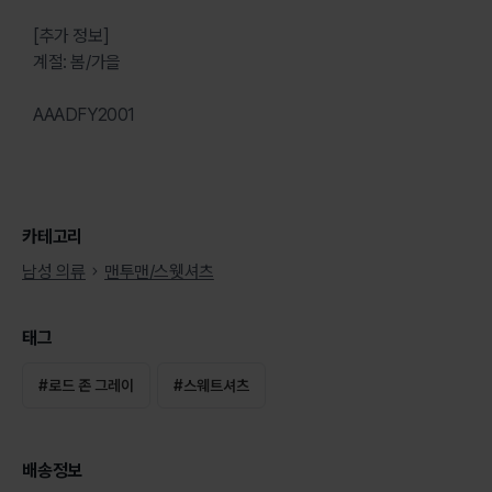
[추가 정보]
계절: 봄/가을
AAADFY2001
카테고리
남성 의류
맨투맨/스웻셔츠
태그
#
로드 존 그레이
#
스웨트셔츠
배송정보