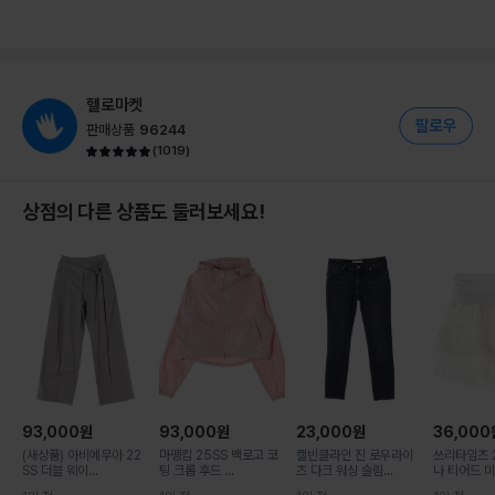
헬로마켓
판매상품
96244
(
1019
)
상점의 다른 상품도 둘러보세요!
93,000
원
93,000
원
23,000
원
36,000
(새상품) 아비에무아 22
마뗑킴 25SS 백로고 코
캘빈클라인 진 로우라이
쓰리타임즈 2
SS 더블 웨이...
팅 크롭 후드 ...
즈 다크 워싱 슬림...
나 티어드 미니