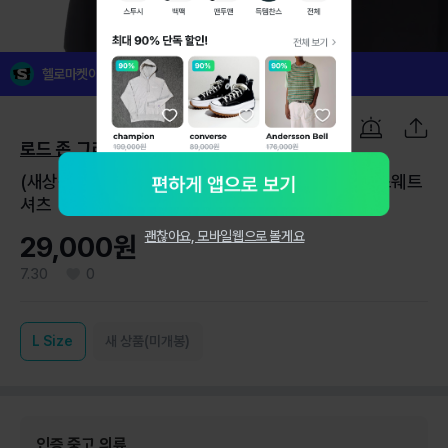
1
/
7
헬로마켓이 꼼꼼하게 검수한 인증 중고 의류예요!
로드 존 그레이
(새상품)[L]로드 존 그레이 블랙 하프넥 긴팔 티셔츠 스웨트
셔츠
괜찮아요, 모바일웹으로 볼게요
29,000원
7.30
0
L
Size
새 상품(미개봉)
인증 중고 의류