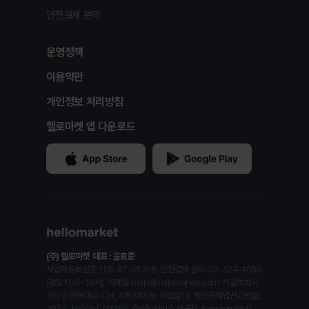
안전결제 문의
운영정책
이용약관
개인정보 처리방침
헬로마켓 앱 다운로드
(주) 헬로마켓
대표 : 윤효준
사업자등록번호: 105-87-56305
안전결제 문의: 02-324-4090
(평일 10시~16시)
이메일: help@hellomarket.com
서울특별시
강남구 영동대로 424, 4층 (대치동, 사조빌딩)
통신판매업신고번호:
2024-서울강남-02255
호스팅서비스 제공자: Amazon Web