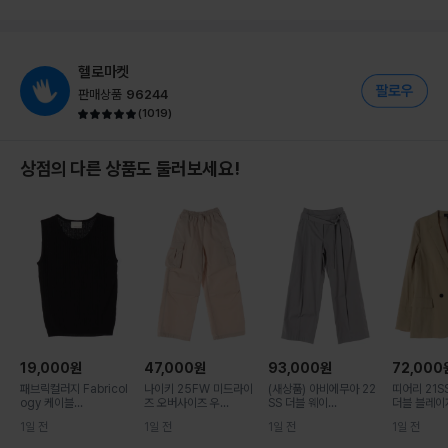
헬로마켓
판매상품
96244
(
1019
)
상점의 다른 상품도 둘러보세요!
19,000
원
47,000
원
93,000
원
72,000
패브릭컬러지 Fabricol
나이키 25FW 미드라이
(새상품) 아비에무아 22
띠어리 21S
ogy 케이블...
즈 오버사이즈 우...
SS 더블 웨이...
더블 블레이저
1일 전
1일 전
1일 전
1일 전