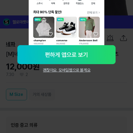
1
/
7
헬로마켓이 꼼꼼하게 검수한 인증 중고 의류예요!
네파
[M]네파 블랙 브라운 배색 벨트 7부 아웃도어 등산 팬츠
12,000원
괜찮아요, 모바일웹으로 볼게요
7.30
2
M
Size
거의 새상품
인증 중고 의류